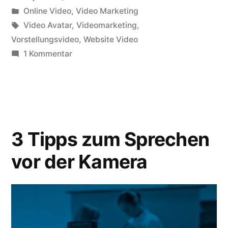
von
Veröffentlicht
Online Video
,
Video Marketing
Persönlichkeit
in
Schlagwörter:
Video Avatar
,
Videomarketing
,
im
Vorstellungsvideo
,
Website Video
zu
1 Kommentar
Video
So
und
öffnest
du
wirkst
deine
sympathisch”
Persönlichkeit
3 Tipps zum Sprechen
im
Video
vor der Kamera
und
wirkst
sympathisch