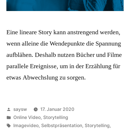
Eine lineare Story kann anstrengend werden,
wenn alleine die Wendepunkte die Spannung
aufblähen. Deshalb nutzen Bücher und Filme
parallele Ereignisse, um in der Erzählung für
etwas Abwechslung zu sorgen.
Veröffentlicht
saysw
17. Januar 2020
von
Veröffentlicht
Online Video
,
Storytelling
in
Schlagwörter:
Imagevideo
,
Selbstpräsentation
,
Storytelling
,