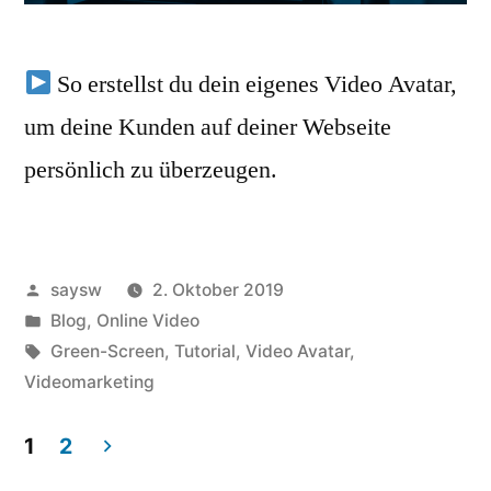
So erstellst du dein eigenes Video Avatar,
um deine Kunden auf deiner Webseite
persönlich zu überzeugen.
Veröffentlicht
saysw
2. Oktober 2019
von
Veröffentlicht
Blog
,
Online Video
in
Schlagwörter:
Green-Screen
,
Tutorial
,
Video Avatar
,
Videomarketing
Beitragsnavigation
1
2