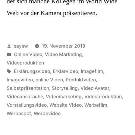
der sich manche Kollegen im World Wide
Web vor der Kamera präsentieren.
Veröffentlicht
saysw
19. November 2019
von
Veröffentlicht
Online Video
,
Video Marketing
,
in
Videoproduktion
Schlagwörter:
Erklärungsvideo
,
Erklärvideo
,
Imagefilm
,
Imagevideo
,
online Video
,
Produktvideo
,
Selbstpräsentation
,
Storytelling
,
Video Avatar
,
Videoansprache
,
Videomarketing
,
Videoproduktion
,
Vorstellungsvideo
,
Website Video
,
Werbefilm
,
Werbespot
,
Werbevideo