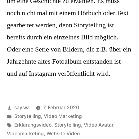
um eine Geschichte zu erzählen. Es muss
noch nicht mal mit einem Hörbuch oder Text
gearbeitet werden, denn Storytelling ist
bereits durch ein einzelnes Bild möglich.
Oder eine Serie von Bildern, die z.B. über ein
Jahrzehnte altes Fotoalbum entstanden ist
und auf Instagram veröffentlicht wird.
Veröffentlicht
saysw
7. Februar 2020
von
Veröffentlicht
Storytelling
,
Video Marketing
in
Schlagwörter:
Erklärungsvideo
,
Storytelling
,
Video Avatar
,
Videomarketing
,
Website Video