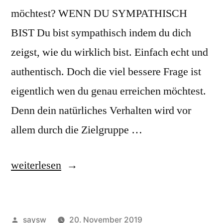
möchtest? WENN DU SYMPATHISCH
BIST Du bist sympathisch indem du dich
zeigst, wie du wirklich bist. Einfach echt und
authentisch. Doch die viel bessere Frage ist
eigentlich wen du genau erreichen möchtest.
Denn dein natürliches Verhalten wird vor
allem durch die Zielgruppe …
“So
weiterlesen
öffnest
du
Veröffentlicht
saysw
20. November 2019
deine