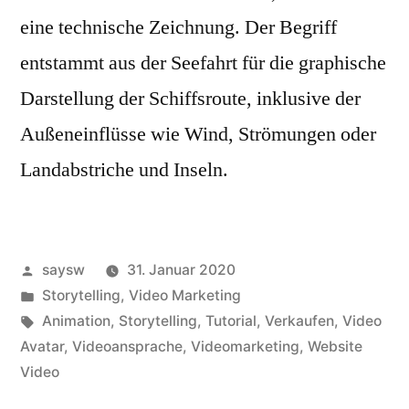
eine technische Zeichnung. Der Begriff
entstammt aus der Seefahrt für die graphische
Darstellung der Schiffsroute, inklusive der
Außeneinflüsse wie Wind, Strömungen oder
Landabstriche und Inseln.
Veröffentlicht
saysw
31. Januar 2020
von
Veröffentlicht
Storytelling
,
Video Marketing
in
Schlagwörter:
Animation
,
Storytelling
,
Tutorial
,
Verkaufen
,
Video
Avatar
,
Videoansprache
,
Videomarketing
,
Website
Video