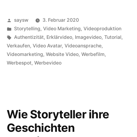
Veröffentlicht
saysw
3. Februar 2020
von
Veröffentlicht
Storytelling
,
Video Marketing
,
Videoproduktion
in
Schlagwörter:
Authentizität
,
Erklärvideo
,
Imagevideo
,
Tutorial
,
Verkaufen
,
Video Avatar
,
Videoansprache
,
Videomarketing
,
Website Video
,
Werbefilm
,
Werbespot
,
Werbevideo
Wie Storyteller ihre
Geschichten