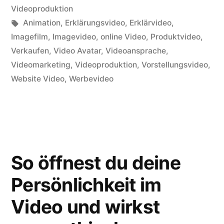
und
in
Videoproduktion
Anbieter”
Schlagwörter:
Animation
,
Erklärungsvideo
,
Erklärvideo
,
Imagefilm
,
Imagevideo
,
online Video
,
Produktvideo
,
Verkaufen
,
Video Avatar
,
Videoansprache
,
Videomarketing
,
Videoproduktion
,
Vorstellungsvideo
,
Website Video
,
Werbevideo
So öffnest du deine
Persönlichkeit im
Video und wirkst