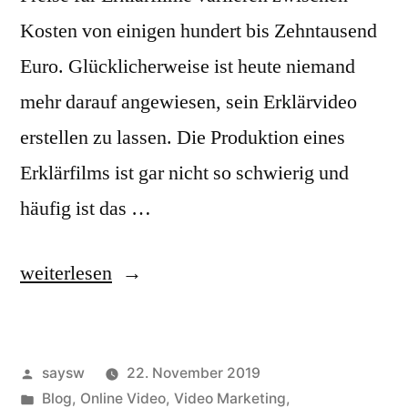
Kosten von einigen hundert bis Zehntausend
Euro. Glücklicherweise ist heute niemand
mehr darauf angewiesen, sein Erklärvideo
erstellen zu lassen. Die Produktion eines
Erklärfilms ist gar nicht so schwierig und
häufig ist das …
“5
weiterlesen
alternative
Erklärvideo-
Veröffentlicht
saysw
22. November 2019
Ideen
von
Veröffentlicht
Blog
,
Online Video
,
Video Marketing
,