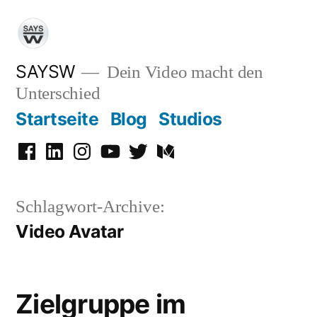
Zum
Inhalt
springen
SAYSW
Dein Video macht den
Unterschied
Startseite
Blog
Studios
Facebook
LinkedIn
Instagram
YouTube
Twitter
Medium
Schlagwort-Archive:
Video Avatar
Zielgruppe im