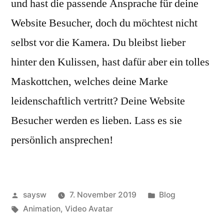
und hast die passende Ansprache für deine
Website Besucher, doch du möchtest nicht
selbst vor die Kamera. Du bleibst lieber
hinter den Kulissen, hast dafür aber ein tolles
Maskottchen, welches deine Marke
leidenschaftlich vertritt? Deine Website
Besucher werden es lieben. Lass es sie
persönlich ansprechen!
Veröffentlicht
Veröffentlicht
saysw
7. November 2019
Blog
von
Schlagwörter:
in
Animation
,
Video Avatar