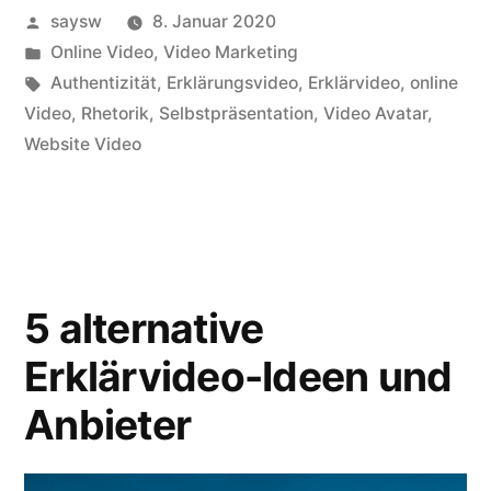
Veröffentlicht
saysw
8. Januar 2020
von
Veröffentlicht
Online Video
,
Video Marketing
in
Schlagwörter:
Authentizität
,
Erklärungsvideo
,
Erklärvideo
,
online
Video
,
Rhetorik
,
Selbstpräsentation
,
Video Avatar
,
Website Video
5 alternative
Erklärvideo-Ideen und
Anbieter